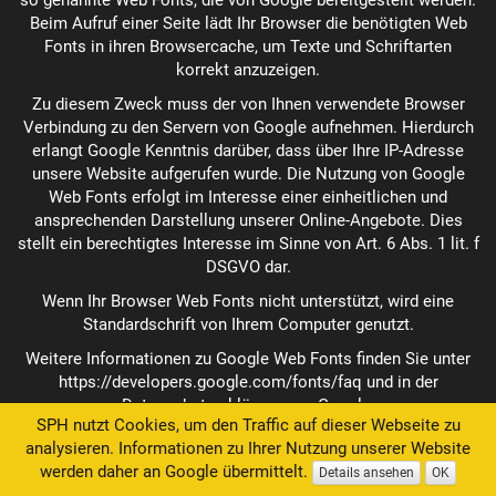
so genannte Web Fonts, die von Google bereitgestellt werden.
Beim Aufruf einer Seite lädt Ihr Browser die benötigten Web
Fonts in ihren Browsercache, um Texte und Schriftarten
korrekt anzuzeigen.
Zu diesem Zweck muss der von Ihnen verwendete Browser
Verbindung zu den Servern von Google aufnehmen. Hierdurch
erlangt Google Kenntnis darüber, dass über Ihre IP-Adresse
unsere Website aufgerufen wurde. Die Nutzung von Google
Web Fonts erfolgt im Interesse einer einheitlichen und
ansprechenden Darstellung unserer Online-Angebote. Dies
stellt ein berechtigtes Interesse im Sinne von Art. 6 Abs. 1 lit. f
DSGVO dar.
Wenn Ihr Browser Web Fonts nicht unterstützt, wird eine
Standardschrift von Ihrem Computer genutzt.
Weitere Informationen zu Google Web Fonts finden Sie unter
https://developers.google.com/fonts/faq
und in der
Datenschutzerklärung von Google:
SPH nutzt Cookies, um den Traffic auf dieser Webseite zu
https://www.google.com/policies/privacy/
.
analysieren. Informationen zu Ihrer Nutzung unserer Website
GOOGLE MAPS
werden daher an Google übermittelt.
Details ansehen
OK